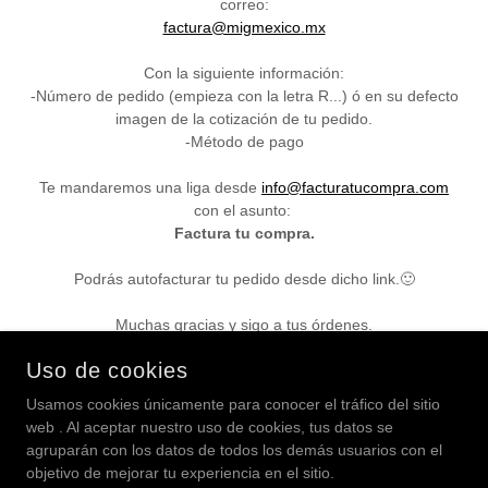
correo:
factura@migmexico.mx
Con la siguiente información:
-Número de pedido (empieza con la letra R...) ó en su defecto
imagen de la cotización de tu pedido.
-Método de pago
Te mandaremos una liga desde
info@facturatucompra.com
con el asunto:
Factura tu compra.
Podrás autofacturar tu pedido desde dicho link.🙂
Muchas gracias y sigo a tus órdenes.
Uso de cookies
Usamos cookies únicamente para conocer el tráfico del sitio
COPYRIGHT © 2026 MIG MÉXICO - TODOS LOS DERECHOS
web . Al aceptar nuestro uso de cookies, tus datos se
RESERVADOS.
agruparán con los datos de todos los demás usuarios con el
objetivo de mejorar tu experiencia en el sitio.
AVISO DE PRIVACIDAD